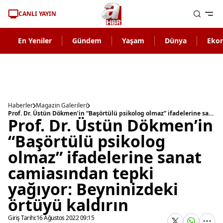
CANLI YAYIN
En Yeniler
Gündem
Yaşam
Dünya
Eko
Haberler
Magazin Galerileri
Prof. Dr. Üstün Dökmen’in “Başörtülü psikolog olmaz” ifadelerine sanat camiasından tepki yağıyor: Beyninizdeki örtüyü kaldırın
Prof. Dr. Üstün Dökmen’in
“Başörtülü psikolog
olmaz” ifadelerine sanat
camiasından tepki
yağıyor: Beyninizdeki
örtüyü kaldırın
Giriş Tarihi:
16 Ağustos 2022 09:15