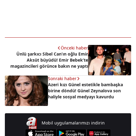
Önceki haber
Ünlü şarkıcı Sibel Can’ın oğlu Emir
Aksüt büyüdü! Emir Bebek’te
magazincileri görünce bakın ne yaptı
Sonraki haber
Azeri kızı Günel estetikle bambaşka
birine döndü! Günel Zeynalova son
haliyle sosyal medyayı kavurdu
Mobil uygulamalarımızı indirin