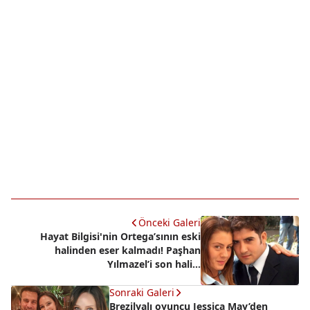
Önceki Galeri
Hayat Bilgisi'nin Ortega’sının eski
halinden eser kalmadı! Paşhan
Yılmazel’i son hali...
Sonraki Galeri
Brezilyalı oyuncu Jessica May’den