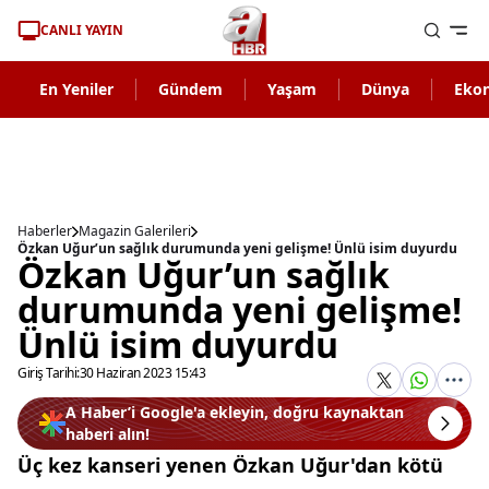
CANLI YAYIN
En Yeniler
Gündem
Yaşam
Dünya
Eko
Haberler
Magazin Galerileri
Özkan Uğur’un sağlık durumunda yeni gelişme! Ünlü isim duyurdu
Özkan Uğur’un sağlık
durumunda yeni gelişme!
Ünlü isim duyurdu
Giriş Tarihi:
30 Haziran 2023 15:43
A Haber’i Google'a ekleyin, doğru kaynaktan
haberi alın!
Üç kez kanseri yenen Özkan Uğur'dan kötü