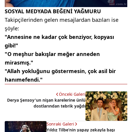
SOSYAL MEDYADA BEĞENİ YAĞMURU
Takipçilerinden gelen mesajlardan bazıları ise
şöyle:
"Annesine ne kadar çok benziyor, kopyası
gibi!"
"O meşhur bakışlar meğer anneden
mirasmış."
"Allah yokluğunu göstermesin, çok asil bir
hanımefendi."
Önceki Galeri
Derya Şensoy'un nişan karelerine ünlü
dostlarından tebrik yağdı
Sonraki Galeri
Yıldız Tilbe’nin yapay zekayla başı