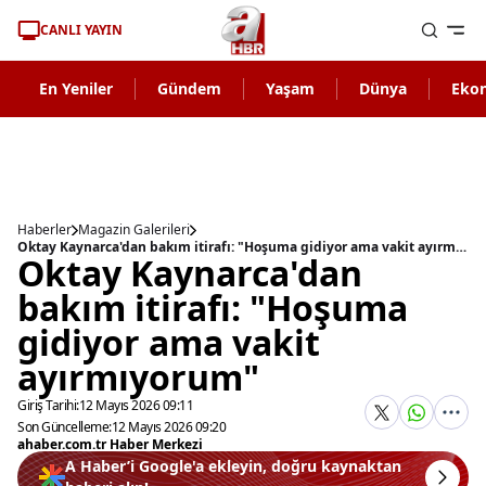
CANLI YAYIN
En Yeniler
Gündem
Yaşam
Dünya
Eko
Haberler
Magazin Galerileri
Oktay Kaynarca'dan bakım itirafı: "Hoşuma gidiyor ama vakit ayırmıyorum"
Oktay Kaynarca'dan
bakım itirafı: "Hoşuma
gidiyor ama vakit
ayırmıyorum"
Giriş Tarihi:
12 Mayıs 2026 09:11
Son Güncelleme:
12 Mayıs 2026 09:20
ahaber.com.tr Haber Merkezi
A Haber’i Google'a ekleyin, doğru kaynaktan