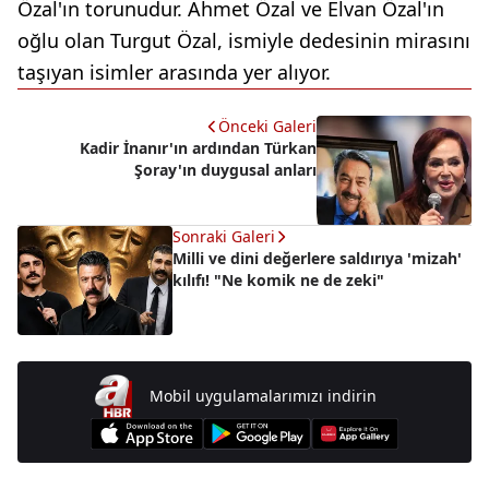
Özal'ın torunudur. Ahmet Özal ve Elvan Özal'ın
oğlu olan Turgut Özal, ismiyle dedesinin mirasını
taşıyan isimler arasında yer alıyor.
Önceki Galeri
Kadir İnanır'ın ardından Türkan
Şoray'ın duygusal anları
Sonraki Galeri
Milli ve dini değerlere saldırıya 'mizah'
kılıfı! "Ne komik ne de zeki"
Mobil uygulamalarımızı indirin