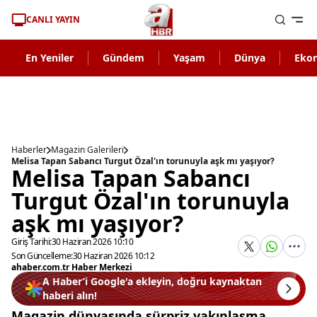
CANLI YAYIN
En Yeniler
Gündem
Yaşam
Dünya
Eko
Haberler
Magazin Galerileri
Melisa Tapan Sabancı Turgut Özal'ın torunuyla aşk mı yaşıyor?
Melisa Tapan Sabancı
Turgut Özal'ın torunuyla
aşk mı yaşıyor?
Giriş Tarihi:
30 Haziran 2026 10:10
Son Güncelleme:
30 Haziran 2026 10:12
ahaber.com.tr Haber Merkezi
A Haber’i Google'a ekleyin, doğru kaynaktan
haberi alın!
Magazin dünyasında sürpriz yakınlaşma.