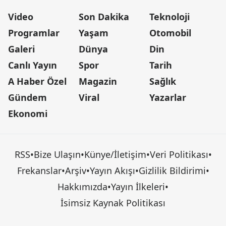
Video
Son Dakika
Teknoloji
Programlar
Yaşam
Otomobil
Galeri
Dünya
Din
Canlı Yayın
Spor
Tarih
A Haber Özel
Magazin
Sağlık
Gündem
Viral
Yazarlar
Ekonomi
RSS
•
Bize Ulaşın
•
Künye/İletişim
•
Veri Politikası
•
Frekanslar
•
Arşiv
•
Yayın Akışı
•
Gizlilik Bildirimi
•
Hakkımızda
•
Yayın İlkeleri
•
İsimsiz Kaynak Politikası