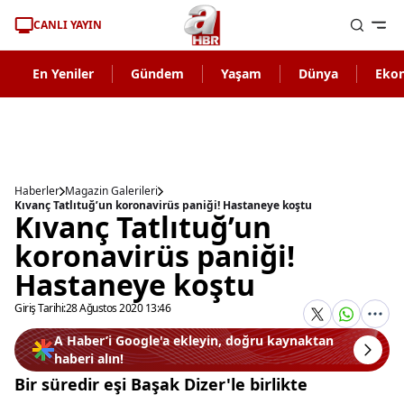
CANLI YAYIN
En Yeniler
Gündem
Yaşam
Dünya
Eko
Haberler
Magazin Galerileri
Kıvanç Tatlıtuğ’un koronavirüs paniği! Hastaneye koştu
Kıvanç Tatlıtuğ’un
koronavirüs paniği!
Hastaneye koştu
Giriş Tarihi:
28 Ağustos 2020 13:46
A Haber’i Google'a ekleyin, doğru kaynaktan
haberi alın!
Bir süredir eşi Başak Dizer'le birlikte