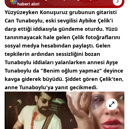
haberi alın!
Yüzyüzeyken Konuşuruz grubunun gitaristi
Can Tunaboylu, eski sevgilisi Aybike Çelik'i
darp ettiği iddiasıyla gündeme oturdu. Yüzü
tanınmayacak hale gelen Çelik fotoğraflarını
sosyal medya hesabından paylaştı. Gelen
tepkilerin ardından sessizliğini bozan
Tunaboylu iddiaları yalanlarken annesi Ayşe
Tunaboylu da "Benim oğlum yapmaz" deyince
kavga giderek büyüdü. Şiddet gören Çelik'ten,
anne Tunaboylu'ya yanıt gecikmedi.