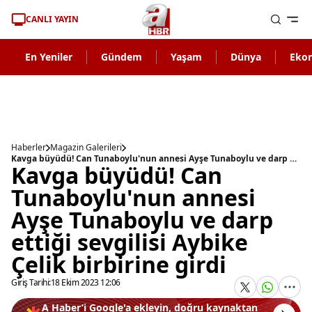
CANLI YAYIN
En Yeniler
Gündem
Yaşam
Dünya
Eko
Haberler
Magazin Galerileri
Kavga büyüdü! Can Tunaboylu'nun annesi Ayşe Tunaboylu ve darp ettiği sevgilisi Aybike Çelik birbirine girdi
Kavga büyüdü! Can
Tunaboylu'nun annesi
Ayşe Tunaboylu ve darp
ettiği sevgilisi Aybike
Çelik birbirine girdi
Giriş Tarihi:
18 Ekim 2023 12:06
A Haber’i Google'a ekleyin, doğru kaynaktan