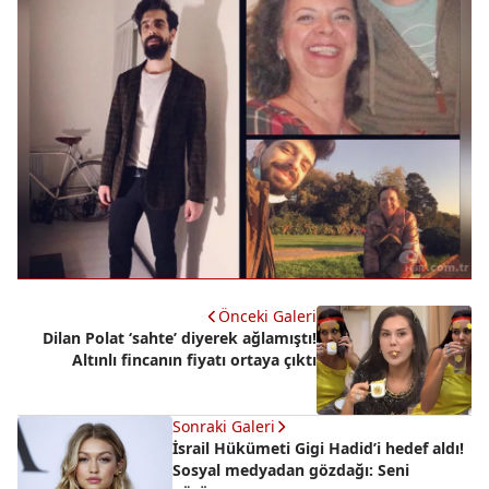
Önceki Galeri
Dilan Polat ‘sahte’ diyerek ağlamıştı!
Altınlı fincanın fiyatı ortaya çıktı
Sonraki Galeri
İsrail Hükümeti Gigi Hadid’i hedef aldı!
Sosyal medyadan gözdağı: Seni