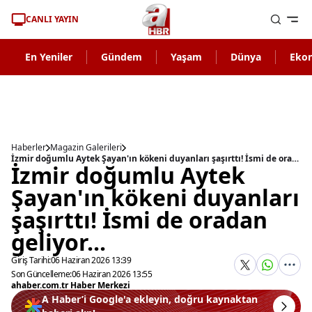
CANLI YAYIN
En Yeniler
Gündem
Yaşam
Dünya
Eko
Haberler
Magazin Galerileri
İzmir doğumlu Aytek Şayan'ın kökeni duyanları şaşırttı! İsmi de oradan geliyor...
İzmir doğumlu Aytek
Şayan'ın kökeni duyanları
şaşırttı! İsmi de oradan
geliyor...
Giriş Tarihi:
06 Haziran 2026 13:39
Son Güncelleme:
06 Haziran 2026 13:55
ahaber.com.tr Haber Merkezi
A Haber’i Google'a ekleyin, doğru kaynaktan