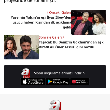
projesinde de rol almıştı.
Önceki Galeri
Yasemin Yalçın'ın eşi İlyas İlbey'den
üzücü haber! Kızından ilk açıklama
geldi
Sonraki Galeri
Taşacak Bu Deniz'in Gökhan'ından aşk
itirafı! Ali Öner sessizliğini bozdu
Mobil uygulamalarımızı indirin