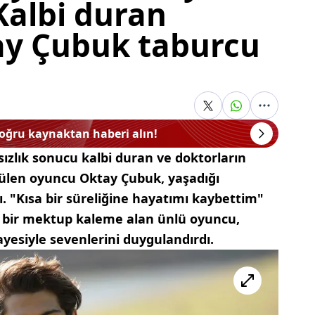
 Kalbi duran
y Çubuk taburcu
doğru kaynaktan haberi alın!
sızlık sonucu kalbi duran ve doktorların
ülen oyuncu Oktay Çubuk, yaşadığı
ı. "Kısa bir süreliğine hayatımı kaybettim"
l bir mektup kaleme alan ünlü oyuncu,
esiyle sevenlerini duygulandırdı.