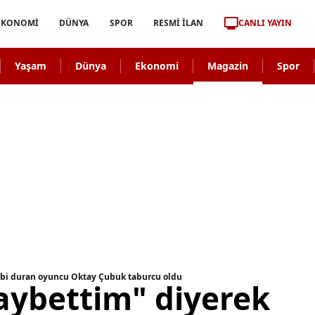
CANLI YAYIN
EKONOMİ
DÜNYA
SPOR
RESMİ İLAN
Yaşam
Dünya
Ekonomi
Magazin
Spor
albi duran oyuncu Oktay Çubuk taburcu oldu
aybettim" diyerek