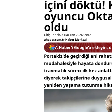
içini döktü!
oyuncu Okta
oldu
Giriş Tarihi:
25 Haziran 2026 09:46
ahaber.com.tr Haber Merkezi
A Haber’i Google'a ekleyin, 
Portekiz'de geçirdiği ani rahat
müdahalesiyle hayata döndür
travmatik süreci ilk kez anlatt
diyerek takipçilerine duygusa
yeniden yaşama tutunma hikay