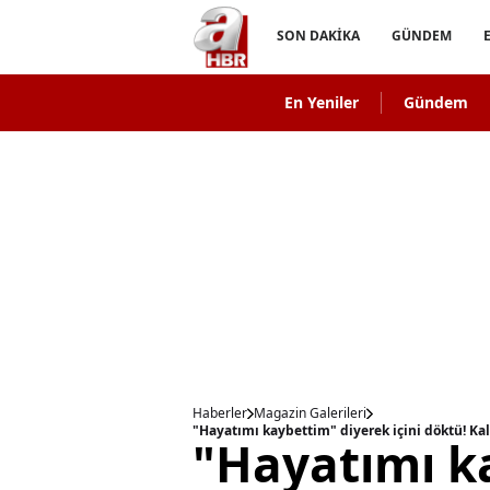
SON DAKİKA
GÜNDEM
En Yeniler
Gündem
Haberler
Magazin Galerileri
"Hayatımı kaybettim" diyerek içini döktü! K
"Hayatımı k