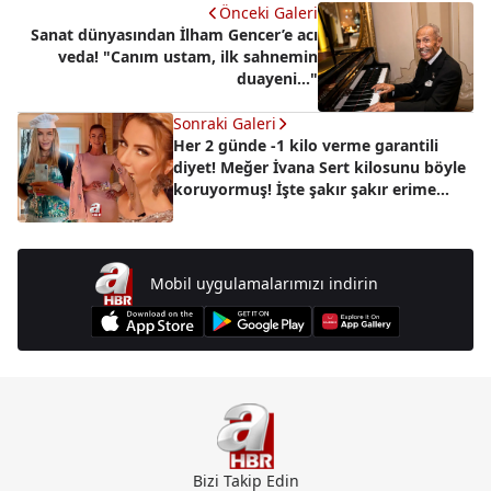
Önceki Galeri
Sanat dünyasından İlham Gencer’e acı
veda! "Canım ustam, ilk sahnemin
duayeni..."
Sonraki Galeri
Her 2 günde -1 kilo verme garantili
diyet! Meğer İvana Sert kilosunu böyle
koruyormuş! İşte şakır şakır erime
formülü...
Mobil uygulamalarımızı indirin
Bizi Takip Edin