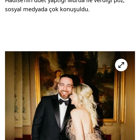
Hadise'nin düet yaptığı Murda ile verdiği poz,
sosyal medyada çok konuşuldu.