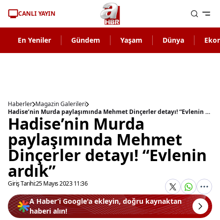
CANLI YAYIN
En Yeniler
Gündem
Yaşam
Dünya
Eko
Haberler
Magazin Galerileri
Hadise’nin Murda paylaşımında Mehmet Dinçerler detayı! “Evlenin ardık”
Hadise’nin Murda
paylaşımında Mehmet
Dinçerler detayı! “Evlenin
ardık”
Giriş Tarihi:
25 Mayıs 2023 11:36
A Haber’i Google'a ekleyin, doğru kaynaktan
haberi alın!