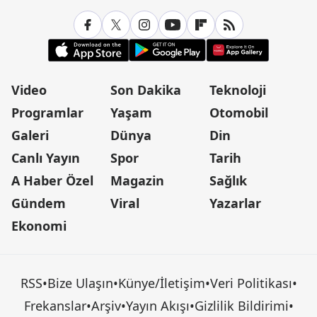
Video
Son Dakika
Teknoloji
Programlar
Yaşam
Otomobil
Galeri
Dünya
Din
Canlı Yayın
Spor
Tarih
A Haber Özel
Magazin
Sağlık
Gündem
Viral
Yazarlar
Ekonomi
RSS
•
Bize Ulaşın
•
Künye/İletişim
•
Veri Politikası
•
Frekanslar
•
Arşiv
•
Yayın Akışı
•
Gizlilik Bildirimi
•