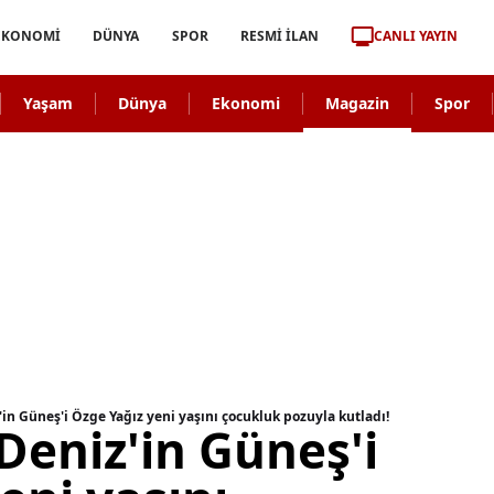
CANLI YAYIN
EKONOMİ
DÜNYA
SPOR
RESMİ İLAN
Yaşam
Dünya
Ekonomi
Magazin
Spor
'in Güneş'i Özge Yağız yeni yaşını çocukluk pozuyla kutladı!
Deniz'in Güneş'i