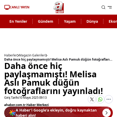
CANLI YAYIN
En Yeniler
Gündem
Yaşam
Dünya
Eko
Haberler
Magazin Galerileri
Daha önce hiç paylaşmamıştı! Melisa Aslı Pamuk düğün fotoğraflarını yayınladı!
Daha önce hiç
paylaşmamıştı! Melisa
Aslı Pamuk düğün
fotoğraflarını yayınladı!
Giriş Tarihi:
10 Mayıs 2025 09:13
ahaber.com.tr Haber Merkezi
A Haber’i Google'a ekleyin, doğru kaynaktan
haberi alın!