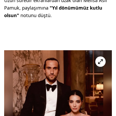
Uzun süredir ekranlardan uzak olan Melisa Aslı
Pamuk, paylaşımına
"Yıl dönümümüz kutlu
olsun"
notunu düştü.