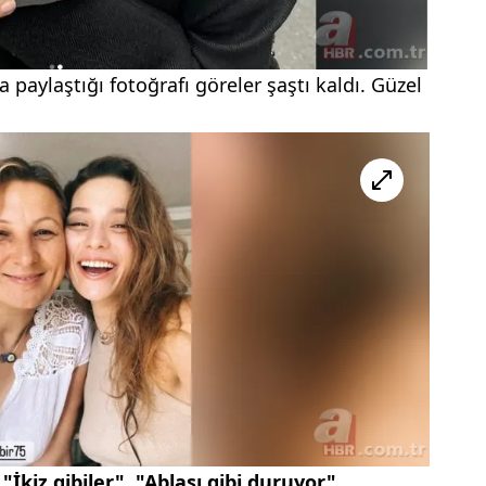
aylaştığı fotoğrafı göreler şaştı kaldı. Güzel
r
"İkiz gibiler"
,
"Ablası gibi duruyor"
,