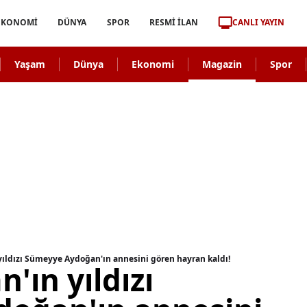
CANLI YAYIN
EKONOMİ
DÜNYA
SPOR
RESMİ İLAN
Yaşam
Dünya
Ekonomi
Magazin
Spor
 yıldızı Sümeyye Aydoğan'ın annesini gören hayran kaldı!
n'ın yıldızı