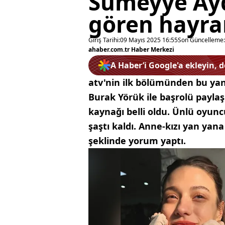
Sümeyye Ayd
gören hayran
Giriş Tarihi:
09 Mayıs 2025 16:55
Son Güncelleme:
ahaber.com.tr Haber Merkezi
A Haber’i Google'a ekleyin, 
atv'nin ilk bölümünden bu yana 
Burak Yörük ile başrolü payla
kaynağı belli oldu. Ünlü oyun
şaştı kaldı. Anne-kızı yan yana 
şeklinde yorum yaptı.