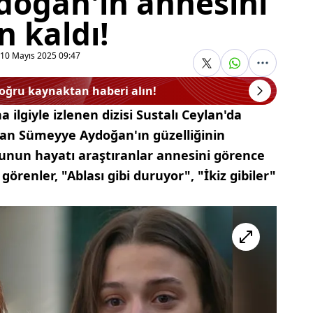
oğan'ın annesini
 kaldı!
10 Mayıs 2025 09:47
doğru kaynaktan haberi alın!
ilgiyle izlenen dizisi Sustalı Ceylan'da
şan Sümeyye Aydoğan'ın güzelliğinin
cunun hayatı araştıranlar annesini görence
görenler, "Ablası gibi duruyor", "İkiz gibiler"