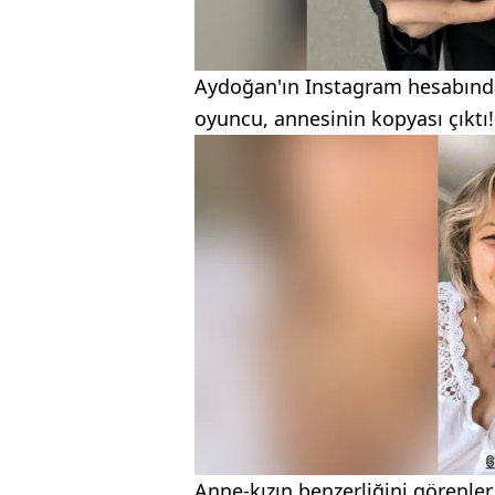
Aydoğan'ın Instagram hesabında p
oyuncu, annesinin kopyası çıktı!
Anne-kızın benzerliğini görenle