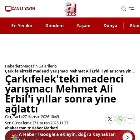
CANLI YAYIN
En Yeniler
Gündem
Yaşam
Dünya
Eko
Haberler
Magazin Galerileri
Çarkıfelek'teki madenci yarışmacı Mehmet Ali Erbil'i yıllar sonra yine ağlattı
Çarkıfelek'teki madenci
yarışmacı Mehmet Ali
Erbil'i yıllar sonra yine
ağlattı
Giriş Tarihi:
27 Haziran 2026 10:49
Son Güncelleme:
27 Haziran 2026 11:27
ahaber.com.tr Haber Merkezi
A Haber’i Google'a ekleyin, doğru kaynaktan