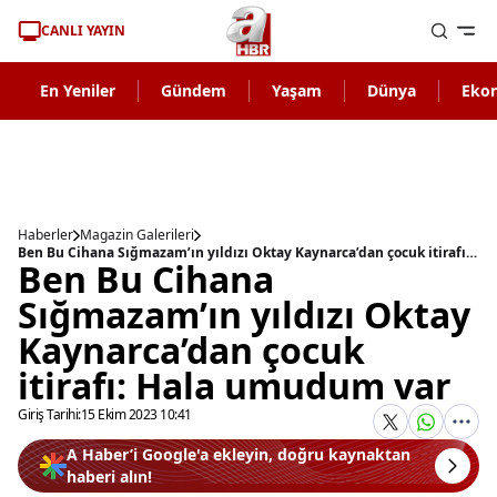
CANLI YAYIN
En Yeniler
Gündem
Yaşam
Dünya
Eko
Haberler
Magazin Galerileri
Ben Bu Cihana Sığmazam’ın yıldızı Oktay Kaynarca’dan çocuk itirafı: Hala umudum var
Ben Bu Cihana
Sığmazam’ın yıldızı Oktay
Kaynarca’dan çocuk
itirafı: Hala umudum var
Giriş Tarihi:
15 Ekim 2023 10:41
A Haber’i Google'a ekleyin, doğru kaynaktan
haberi alın!