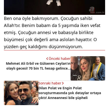
Ben ona öyle bakmıyorum. Çocuğun sahibi
Allah'tır. Benim babam da 5 yaşımda iken vefat
etmiş. Çocuğun annesi ve babasıyla birlikte
büyümesi çok değerli ama aslolan hayattır. O
yüzden geç kaldığımı düşünmüyorum.
Önceki haber
Mehmet Ali Erbil ve Gülseren Ceylan’ın
olaylı gecesi! 70 bin TL hesap gelince...
Sonraki haber
Dilan Polat ve Engin Polat
soruşturmasında şok detaylar ortaya
çıktı! Anneannesi bile şüpheli