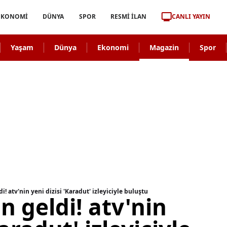
CANLI YAYIN
EKONOMİ
DÜNYA
SPOR
RESMİ İLAN
Yaşam
Dünya
Ekonomi
Magazin
Spor
! atv'nin yeni dizisi 'Karadut' izleyiciyle buluştu
 geldi! atv'nin