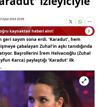
Karadut' izleyiciyle
3 Eylül 2024 20:09
doğru kaynaktan haberi alın!
çin geri sayım sona erdi. 'Karadut', hem
tişmeye çabalayan Zuhal'in aşkı tanıdığında
ıyor. Başrollerini İrem Helvacıoğlu (Zuhal
yfun Karca) paylaştığı 'Karadut' ilk
.