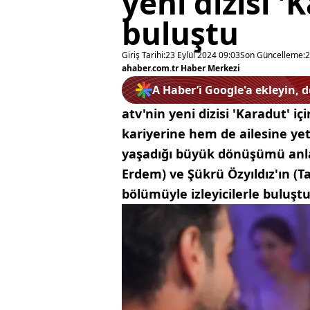
yeni dizisi '
buluştu
Giriş Tarihi:
23 Eylül 2024 09:03
Son Güncelleme:
2
ahaber.com.tr Haber Merkezi
A Haber’i Google'a ekleyin, 
atv'nin yeni dizisi 'Karadut' i
kariyerine hem de ailesine ye
yaşadığı büyük dönüşümü anlat
Erdem) ve Şükrü Özyıldız'ın (Ta
bölümüyle izleyicilerle buluştu