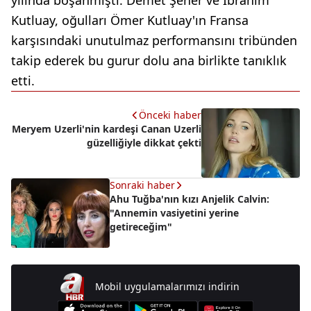
yılında boşanmıştı. Demet Şener ve İbrahim
Kutluay, oğulları Ömer Kutluay'ın Fransa
karşısındaki unutulmaz performansını tribünden
takip ederek bu gurur dolu ana birlikte tanıklık
etti.
Önceki haber
Meryem Uzerli'nin kardeşi Canan Uzerli
güzelliğiyle dikkat çekti
Sonraki haber
Ahu Tuğba'nın kızı Anjelik Calvin:
"Annemin vasiyetini yerine
getireceğim"
Mobil uygulamalarımızı indirin