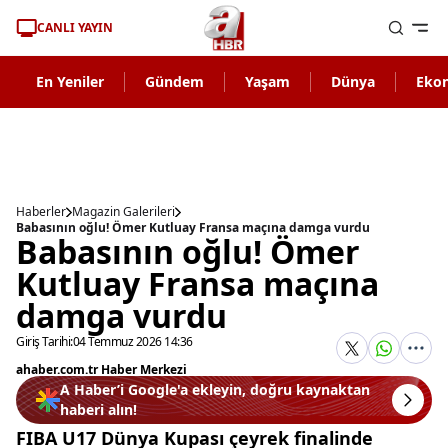
CANLI YAYIN
En Yeniler
Gündem
Yaşam
Dünya
Eko
Haberler
Magazin Galerileri
Babasının oğlu! Ömer Kutluay Fransa maçına damga vurdu
Babasının oğlu! Ömer
Kutluay Fransa maçına
damga vurdu
Giriş Tarihi:
04 Temmuz 2026 14:36
ahaber.com.tr Haber Merkezi
A Haber’i Google'a ekleyin, doğru kaynaktan
haberi alın!
FIBA U17 Dünya Kupası çeyrek finalinde