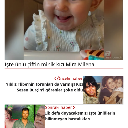
İşte ünlü çiftin minik kızı Mira Milena
Önceki haber
Yıldız Tlibe'nin torunları da varmış! Kızı
Sezen Burçin'i görenler şoke oldu
Sonraki haber
İlk defa duyacaksınız! İşte ünlülerin
bilinmeyen hastalıkları...