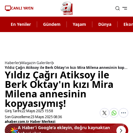
CANLI YAYIN
En Yeniler
Gündem
Yaşam
Dünya
Eko
Haberler
Magazin Galerileri
Yıldız Çağrı Atiksoy ile Berk Oktay'ın kızı Mira Milena annesinin kopyasıymış!
Yıldız Çağrı Atiksoy ile
Berk Oktay'ın kızı Mira
Milena annesinin
kopyasıymış!
Giriş Tarihi:
22 Mayıs 2025 15:58
Son Güncelleme:
23 Mayıs 2025 08:36
ahaber.com.tr Haber Merkezi
A Haber’i Google'a ekleyin, doğru kaynaktan