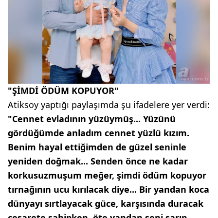
"ŞİMDİ ÖDÜM KOPUYOR"
Atiksoy yaptığı paylaşımda şu ifadelere yer verdi:
"Cennet evladının yüzüymüş... Yüzünü
gördüğümde anladım cennet yüzlü kızım.
Benim hayal ettiğimden de güzel seninle
yeniden doğmak... Senden önce ne kadar
korkusuzmuşum meğer, şimdi ödüm kopuyor
tırnağının ucu kırılacak diye... Bir yandan koca
dünyayı sırtlayacak güce, karşısında duracak
cesarete sahipken, öte yandan seni sarıp