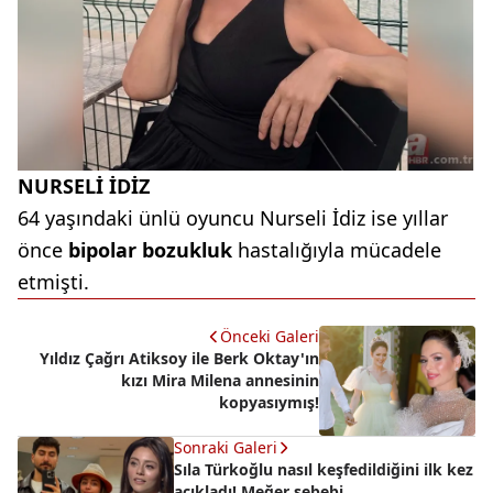
NURSELİ İDİZ
64 yaşındaki ünlü oyuncu Nurseli İdiz ise yıllar
önce
bipolar bozukluk
hastalığıyla mücadele
etmişti.
Önceki Galeri
Yıldız Çağrı Atiksoy ile Berk Oktay'ın
kızı Mira Milena annesinin
kopyasıymış!
Sonraki Galeri
Sıla Türkoğlu nasıl keşfedildiğini ilk kez
açıkladı! Meğer sebebi...