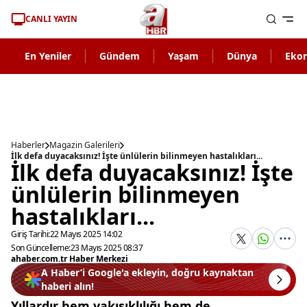
CANLI YAYIN
En Yeniler
Gündem
Yaşam
Dünya
Eko
Haberler
Magazin Galerileri
İlk defa duyacaksınız! İşte ünlülerin bilinmeyen hastalıkları...
İlk defa duyacaksınız! İşte
ünlülerin bilinmeyen
hastalıkları...
Giriş Tarihi:
22 Mayıs 2025 14:02
Son Güncelleme:
23 Mayıs 2025 08:37
ahaber.com.tr Haber Merkezi
A Haber’i Google'a ekleyin, doğru kaynaktan
haberi alın!
Yıllardır hem yakışıklılığı hem de