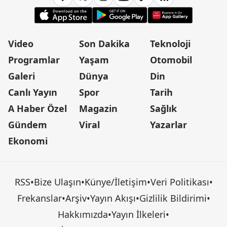
Video
Son Dakika
Teknoloji
Programlar
Yaşam
Otomobil
Galeri
Dünya
Din
Canlı Yayın
Spor
Tarih
A Haber Özel
Magazin
Sağlık
Gündem
Viral
Yazarlar
Ekonomi
RSS
•
Bize Ulaşın
•
Künye/İletişim
•
Veri Politikası
•
Frekanslar
•
Arşiv
•
Yayın Akışı
•
Gizlilik Bildirimi
•
Hakkımızda
•
Yayın İlkeleri
•