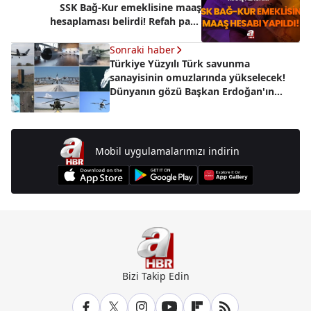
SSK Bağ-Kur emeklisine maaş
hesaplaması belirdi! Refah payı,
seyyanen zam ile kök maaş en az...
Sonraki haber
Türkiye Yüzyılı Türk savunma
sanayisinin omuzlarında yükselecek!
Dünyanın gözü Başkan Erdoğan'ın
projelerinde
Mobil uygulamalarımızı indirin
Bizi Takip Edin