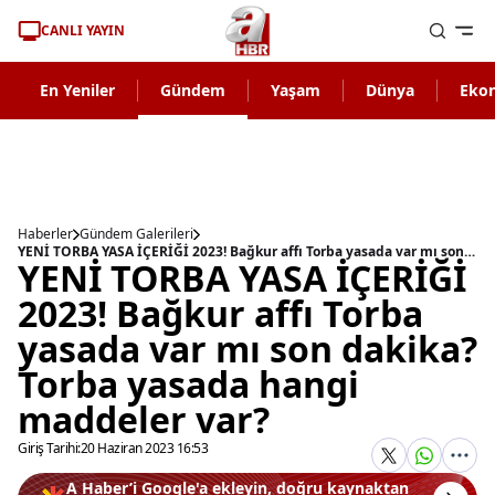
CANLI YAYIN
En Yeniler
Gündem
Yaşam
Dünya
Eko
Haberler
Gündem Galerileri
YENİ TORBA YASA İÇERİĞİ 2023! Bağkur affı Torba yasada var mı son dakika? Torba yasada hangi maddeler var?
YENİ TORBA YASA İÇERİĞİ
2023! Bağkur affı Torba
yasada var mı son dakika?
Torba yasada hangi
maddeler var?
Giriş Tarihi:
20 Haziran 2023 16:53
A Haber’i Google'a ekleyin, doğru kaynaktan