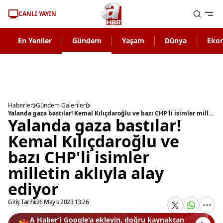
CANLI YAYIN
En Yeniler
Gündem
Yaşam
Dünya
Eko
Haberler
Gündem Galerileri
Yalanda gaza bastılar! Kemal Kılıçdaroğlu ve bazı CHP'li isimler milletin aklıyla alay ediyor
Yalanda gaza bastılar!
Kemal Kılıçdaroğlu ve
bazı CHP'li isimler
milletin aklıyla alay
ediyor
Giriş Tarihi:
26 Mayıs 2023 13:26
A Haber’i Google'a ekleyin, doğru kaynaktan