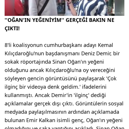
''OĞAN'IN YEĞENİYİM'' GERÇEĞİ BAKIN NE
ÇIKTI!
8'li koalisyonun cumhurbaşkanı adayı Kemal
Kılıçdaroğlu'nun başdanışmanı Deniz Demir, bir
sokak röportajında Sinan Oğan'ın yeğeni
olduğunu ancak Kılıçdaroğlu'na oy vereceğini
söyleyen gencin görüntüsünü paylaşarak 'Çok
ilginç bir videoya denk geldim.' ifadelerini
kullanmıştı. Ancak Demir'in 'ilginç' dediği
açıklamalar gerçek dışı çıktı. Görüntülerin sosyal
medyada paylaşılmasının ardından açıklamada
bulunan Emir Kalkan isimli genç, Oğan'ın yeğeni
olmadığını ve şaka yaptığını açıkladı. Sinan Oğan