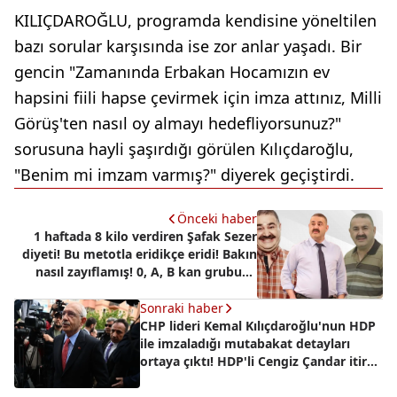
KILIÇDAROĞLU, programda kendisine yöneltilen
bazı sorular karşısında ise zor anlar yaşadı. Bir
gencin "Zamanında Erbakan Hocamızın ev
hapsini fiili hapse çevirmek için imza attınız, Milli
Görüş'ten nasıl oy almayı hedefliyorsunuz?"
sorusuna hayli şaşırdığı görülen Kılıçdaroğlu,
"Benim mi imzam varmış?" diyerek geçiştirdi.
Önceki haber
1 haftada 8 kilo verdiren Şafak Sezer
diyeti! Bu metotla eridikçe eridi! Bakın
nasıl zayıflamış! 0, A, B kan grubuna
göre...
Sonraki haber
CHP lideri Kemal Kılıçdaroğlu'nun HDP
ile imzaladığı mutabakat detayları
ortaya çıktı! HDP'li Cengiz Çandar itiraf
etti