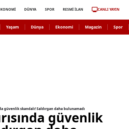
CANLI YAYIN
EKONOMİ
DÜNYA
SPOR
RESMİ İLAN
Yaşam
Dünya
Ekonomi
Magazin
Spor
nda güvenlik skandalı! Saldırgan daha bulunamadı
ırısında güvenlik