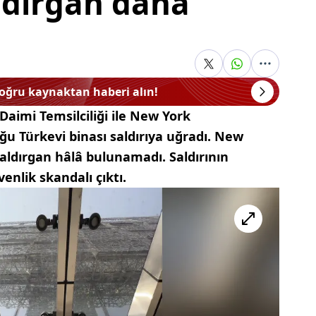
ldırgan daha
doğru kaynaktan haberi alın!
 Daimi Temsilciliği ile New York
 Türkevi binası saldırıya uğradı. New
saldırgan hâlâ bulunamadı. Saldırının
enlik skandalı çıktı.