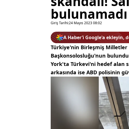
skandalı! Sa
bulunamadı
Giriş Tarihi:
24 Mayıs 2023 08:02
A Haber’i Google'a ekleyin, 
Türkiye'nin Birleşmiş Milletler
Başkonsolosluğu'nun bulunduğu
York'ta Türkevi'ni hedef alan 
arkasında ise ABD polisinin güv