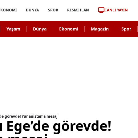
CANLI YAYIN
EKONOMİ
DÜNYA
SPOR
RESMİ İLAN
Yaşam
Dünya
Ekonomi
Magazin
Spor
e’de görevde! Yunanistan’a mesaj
rı Ege’de görevde!