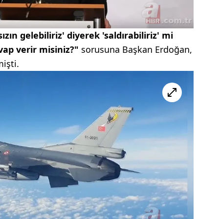
zın gelebiliriz' diyerek 'saldırabiliriz' mi
ap verir misiniz?"
sorusuna Başkan Erdoğan,
işti.