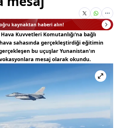
a mesaj
doğru kaynaktan haberi alın!
 Hava Kuvvetleri Komutanlığı'na bağlı
 hava sahasında gerçekleştirdiği eğitimin
 gerçekleşen bu uçuşlar Yunanistan'ın
vokasyonlara mesaj olarak okundu.