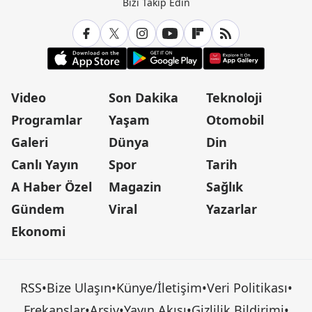
Bizi Takip Edin
Video
Son Dakika
Teknoloji
Programlar
Yaşam
Otomobil
Galeri
Dünya
Din
Canlı Yayın
Spor
Tarih
A Haber Özel
Magazin
Sağlık
Gündem
Viral
Yazarlar
Ekonomi
RSS
•
Bize Ulaşın
•
Künye/İletişim
•
Veri Politikası
•
Frekanslar
•
Arşiv
•
Yayın Akışı
•
Gizlilik Bildirimi
•