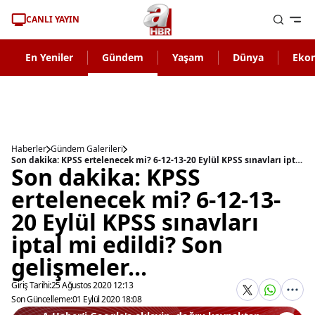
CANLI YAYIN
En Yeniler
Gündem
Yaşam
Dünya
Eko
Haberler
Gündem Galerileri
Son dakika: KPSS ertelenecek mi? 6-12-13-20 Eylül KPSS sınavları iptal mi edildi? Son gelişmeler...
Son dakika: KPSS
ertelenecek mi? 6-12-13-
20 Eylül KPSS sınavları
iptal mi edildi? Son
gelişmeler...
Giriş Tarihi:
25 Ağustos 2020 12:13
Son Güncelleme:
01 Eylül 2020 18:08