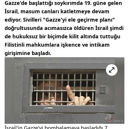
Gazze'de başlattığı soykırımda 19. güne gelen
İsrail, masum canları katletmeye devam
ediyor. Sivilleri "Gazze'yi ele geçirme planı"
doğrultusunda acımasızca öldüren İsrail şimdi
de hukuksuz bir biçimde kilit altında tuttuğu
Filistinli mahkumlara işkence ve intikam
girişimine başladı.
İsrail'in Gazze'yi bombalamaya başladığı 7