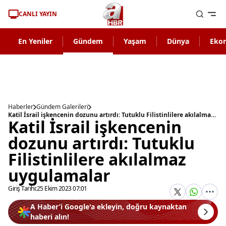
CANLI YAYIN
En Yeniler
Gündem
Yaşam
Dünya
Eko
Haberler
Gündem Galerileri
Katil İsrail işkencenin dozunu artırdı: Tutuklu Filistinlilere akılalmaz uygulamalar
Katil İsrail işkencenin
dozunu artırdı: Tutuklu
Filistinlilere akılalmaz
uygulamalar
Giriş Tarihi:
25 Ekim 2023 07:01
A Haber’i Google'a ekleyin, doğru kaynaktan
haberi alın!