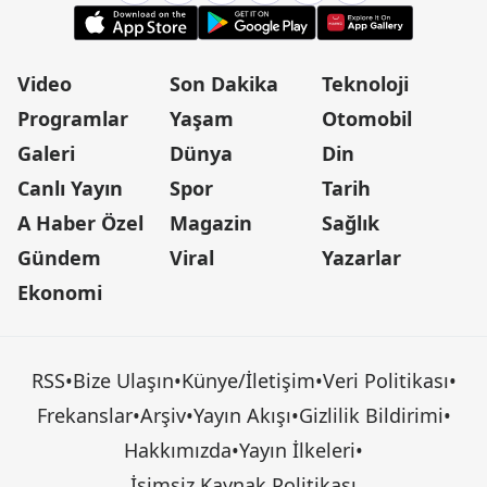
Video
Son Dakika
Teknoloji
Programlar
Yaşam
Otomobil
Galeri
Dünya
Din
Canlı Yayın
Spor
Tarih
A Haber Özel
Magazin
Sağlık
Gündem
Viral
Yazarlar
Ekonomi
RSS
•
Bize Ulaşın
•
Künye/İletişim
•
Veri Politikası
•
Frekanslar
•
Arşiv
•
Yayın Akışı
•
Gizlilik Bildirimi
•
Hakkımızda
•
Yayın İlkeleri
•
İsimsiz Kaynak Politikası