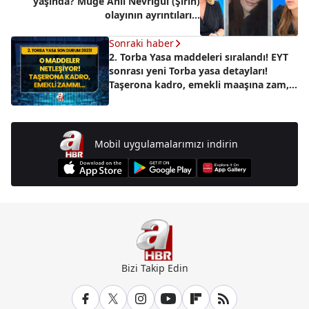
yaşında? Müge Anlı Nevrigül (Şirin)
olayının ayrıntıları...
Sonraki haber
2. Torba Yasa maddeleri sıralandı! EYT
sonrası yeni Torba yasa detayları!
Taşerona kadro, emekli maaşına zam,
staj çıraklık, 3600 ek gösterge...
Mobil uygulamalarımızı indirin
Bizi Takip Edin