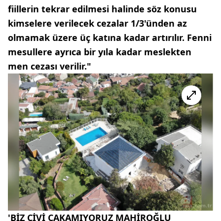
fiillerin tekrar edilmesi halinde söz konusu
kimselere verilecek cezalar 1/3'ünden az
olmamak üzere üç katına kadar artırılır. Fenni
mesullere ayrıca bir yıla kadar meslekten
men cezası verilir."
'BİZ ÇİVİ ÇAKAMIYORUZ MAHİROĞLU