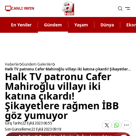
CANLI YAYIN
En Yeniler
Gündem
Yaşam
Dünya
Eko
Haberler
Gündem Galerileri
Halk TV patronu Cafer Mahiroğlu villayı iki katına çıkardı! Şikayetlere rağmen İBB göz yumuyor
Halk TV patronu Cafer
Mahiroğlu villayı iki
katına çıkardı!
Şikayetlere rağmen İBB
göz yumuyor
Giriş Tarihi:
22 Eylül 2023 06:55
Son Güncelleme:
22 Eylül 2023 09:18