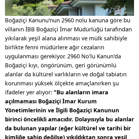
Boğaziçi Kanunu'nun 2960 nolu kanuna göre bu
villanın İBB Boğaziçi İmar Müdürlüğü tarafından
yıkılarak yeşil alana alınması ve mülk sahibiyle
birlikte fenni müdürlere ağır cezaların
uygulanması gerekiyor. 2960 No'lu Kanun'da
Boğaziçi kıyı, öngörünüm, geri görünümlü
alanlar da kültürel varlıkların ve doğal tabiatın
korunması yüksek ölçekte amaçlanırken şu
ifadeler yer alıyor:
"Bu alanların imara
açılmaması Boğaziçi İmar Kurum
Yönetimlerinin ve İlgili Boğaziçi Kanunun
birinci öncelikli amacıdır. Dolayısıyla bu alanlar
da bulunan yapılar (eğer kültürel ve tarihi bir
kimliğe sahip değilse) yıkıldıktan sonra yeşil