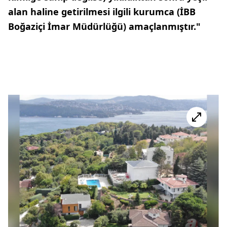
alan haline getirilmesi ilgili kurumca (İBB
Boğaziçi İmar Müdürlüğü) amaçlanmıştır."