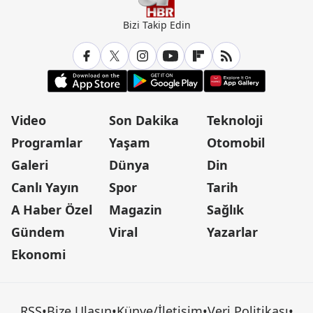
Bizi Takip Edin
Video
Son Dakika
Teknoloji
Programlar
Yaşam
Otomobil
Galeri
Dünya
Din
Canlı Yayın
Spor
Tarih
A Haber Özel
Magazin
Sağlık
Gündem
Viral
Yazarlar
Ekonomi
RSS
•
Bize Ulaşın
•
Künye/İletişim
•
Veri Politikası
•