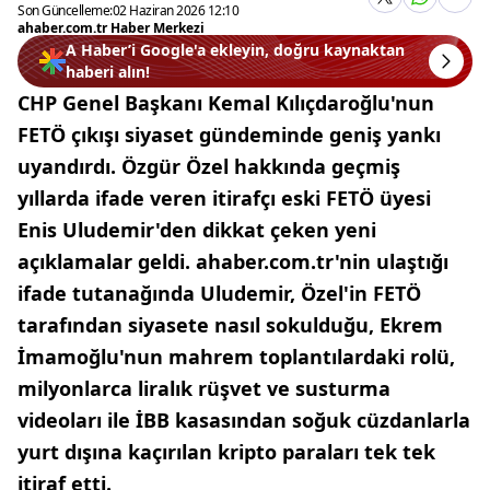
Son Güncelleme:
02 Haziran 2026 12:10
ahaber.com.tr Haber Merkezi
A Haber’i Google'a ekleyin, doğru kaynaktan
haberi alın!
CHP Genel Başkanı Kemal Kılıçdaroğlu'nun
FETÖ çıkışı siyaset gündeminde geniş yankı
uyandırdı. Özgür Özel hakkında geçmiş
yıllarda ifade veren itirafçı eski FETÖ üyesi
Enis Uludemir'den dikkat çeken yeni
açıklamalar geldi. ahaber.com.tr'nin ulaştığı
ifade tutanağında Uludemir, Özel'in FETÖ
tarafından siyasete nasıl sokulduğu, Ekrem
İmamoğlu'nun mahrem toplantılardaki rolü,
milyonlarca liralık rüşvet ve susturma
videoları ile İBB kasasından soğuk cüzdanlarla
yurt dışına kaçırılan kripto paraları tek tek
itiraf etti.