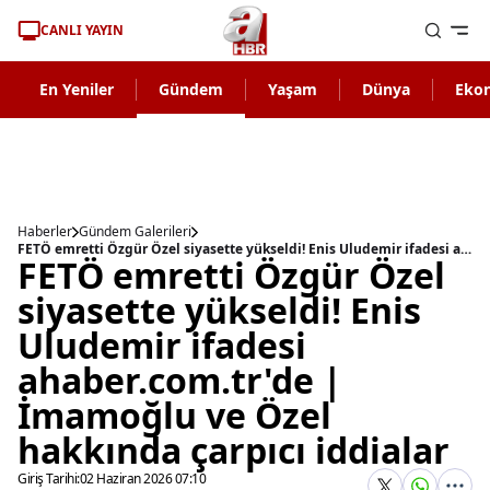
CANLI YAYIN
En Yeniler
Gündem
Yaşam
Dünya
Eko
Haberler
Gündem Galerileri
FETÖ emretti Özgür Özel siyasette yükseldi! Enis Uludemir ifadesi ahaber.com.tr'de | İmamoğlu ve Özel hakkında çarpıcı iddialar
FETÖ emretti Özgür Özel
siyasette yükseldi! Enis
Uludemir ifadesi
ahaber.com.tr'de |
İmamoğlu ve Özel
hakkında çarpıcı iddialar
Giriş Tarihi:
02 Haziran 2026 07:10