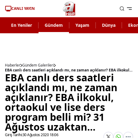
CANLI YAYIN
En Yeniler
Gündem
Yaşam
Dünya
Eko
Haberler
Gündem Galerileri
EBA canlı ders saatleri açıklandı mı, ne zaman açıklanır? EBA ilkokul, ortaokul ve lise ders program belli mi? 31 Ağustos uzaktan...
EBA canlı ders saatleri
açıklandı mı, ne zaman
açıklanır? EBA ilkokul,
ortaokul ve lise ders
program belli mi? 31
Ağustos uzaktan...
Giriş Tarihi:
30 Ağustos 2020 18:06