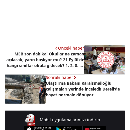
Önceki haber
MEB son dakika! Okullar ne zaman
açılacak, yarın başlıyor mu? 21 Eylül'de
hangi sınıflar okula gidecek? 1. 2. 8. ve
12. sınıflar...
Sonraki haber
Ulaştırma Bakanı Karaismailoğlu
çalışmaları yerinde inceledi! Dereli'de
hayat normale dönüyor...
Mobil uygulamalarımızı indirin