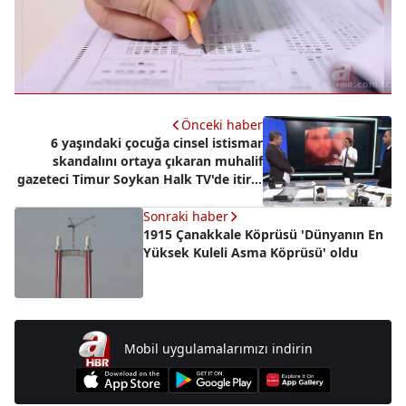
Önceki haber
6 yaşındaki çocuğa cinsel istismar
skandalını ortaya çıkaran muhalif
gazeteci Timur Soykan Halk TV'de itiraf
etti: Devleti tebrik etmek gerek!
Sonraki haber
1915 Çanakkale Köprüsü 'Dünyanın En
Yüksek Kuleli Asma Köprüsü' oldu
Mobil uygulamalarımızı indirin