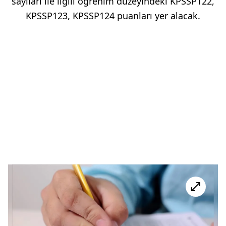
sayıları ile ilgili öğrenim düzeyindeki KPSSP122,
KPSSP123, KPSSP124 puanları yer alacak.