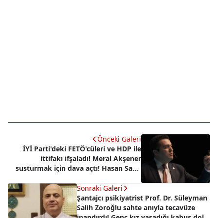
Önceki Galeri
İYİ Parti'deki FETÖ'cüleri ve HDP ile
ittifakı ifşaladı! Meral Akşener
susturmak için dava açtı! Hasan Sami
Özvarinli'den bombardıman
Sonraki Galeri
Şantajcı psikiyatrist Prof. Dr. Süleyman
Salih Zoroğlu sahte anıyla tecavüze
inandırdı! Genç kız yaşadığı kabus dolu