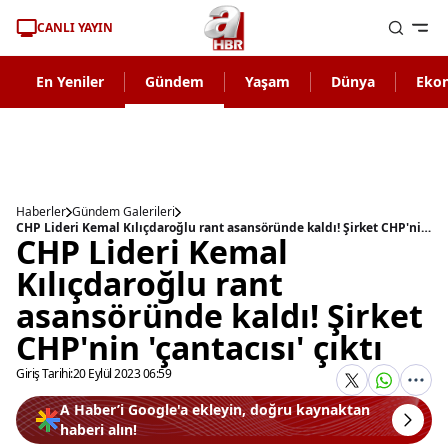
CANLI YAYIN
En Yeniler
Gündem
Yaşam
Dünya
Eko
Haberler
Gündem Galerileri
CHP Lideri Kemal Kılıçdaroğlu rant asansöründe kaldı! Şirket CHP'nin 'çantacısı' çıktı
CHP Lideri Kemal
Kılıçdaroğlu rant
asansöründe kaldı! Şirket
CHP'nin 'çantacısı' çıktı
Giriş Tarihi:
20 Eylül 2023 06:59
A Haber’i Google'a ekleyin, doğru kaynaktan
haberi alın!