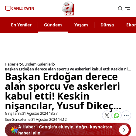
CANLI YAYIN
En Yeniler
Gündem
Yaşam
Dünya
Eko
Haberler
Gündem Galerileri
Başkan Erdoğan derece alan sporcu ve askerleri kabul etti! Keskin nişancılar, Yusuf Dikeç...
Başkan Erdoğan derece
alan sporcu ve askerleri
kabul etti! Keskin
nişancılar, Yusuf Dikeç...
Giriş Tarihi:
31 Ağustos 2024 13:37
Son Güncelleme:
31 Ağustos 2024 14:12
A Haber’i Google'a ekleyin, doğru kaynaktan
haberi alın!