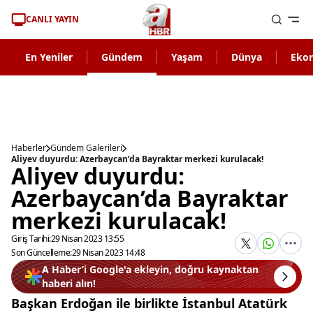
CANLI YAYIN
En Yeniler
Gündem
Yaşam
Dünya
Eko
Haberler
Gündem Galerileri
Aliyev duyurdu: Azerbaycan’da Bayraktar merkezi kurulacak!
Aliyev duyurdu:
Azerbaycan’da Bayraktar
merkezi kurulacak!
Giriş Tarihi:
29 Nisan 2023 13:55
Son Güncelleme:
29 Nisan 2023 14:48
A Haber’i Google'a ekleyin, doğru kaynaktan
haberi alın!
Başkan Erdoğan ile birlikte İstanbul Atatürk