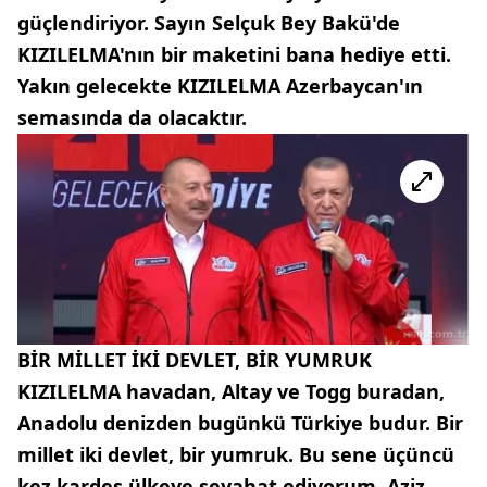
güçlendiriyor. Sayın Selçuk Bey Bakü'de
KIZILELMA'nın bir maketini bana hediye etti.
Yakın gelecekte KIZILELMA Azerbaycan'ın
semasında da olacaktır.
BİR MİLLET İKİ DEVLET, BİR YUMRUK
KIZILELMA havadan, Altay ve Togg buradan,
Anadolu denizden bugünkü Türkiye budur. Bir
millet iki devlet, bir yumruk. Bu sene üçüncü
kez kardeş ülkeye seyahat ediyorum. Aziz