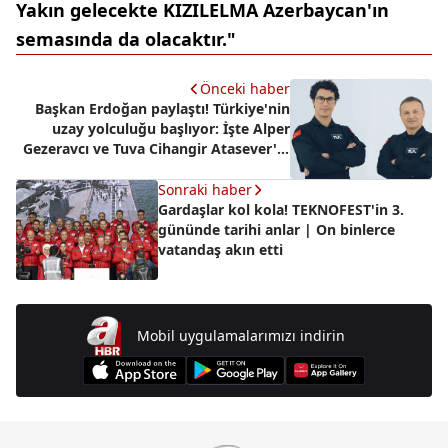
Yakın gelecekte KIZILELMA Azerbaycan'ın
semasında da olacaktır."
Önceki haber
Başkan Erdoğan paylaştı! Türkiye'nin
uzay yolculuğu başlıyor: İşte Alper
Gezeravcı ve Tuva Cihangir Atasever'in
yer aldığı reklam filmi
Sonraki haber
Gardaşlar kol kola! TEKNOFEST'in 3.
gününde tarihi anlar | On binlerce
vatandaş akın etti
Mobil uygulamalarımızı indirin