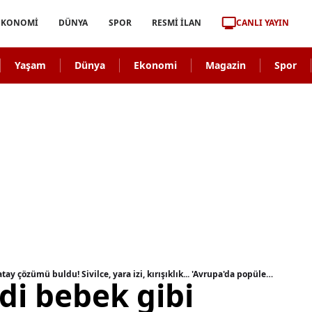
CANLI YAYIN
EKONOMİ
DÜNYA
SPOR
RESMİ İLAN
Yaşam
Dünya
Ekonomi
Magazin
Spor
1 haftada cildi bebek gibi yapıyor! Canan Karatay çözümü buldu! Sivilce, yara izi, kırışıklık... 'Avrupa'da popüler oldu'
ldi bebek gibi