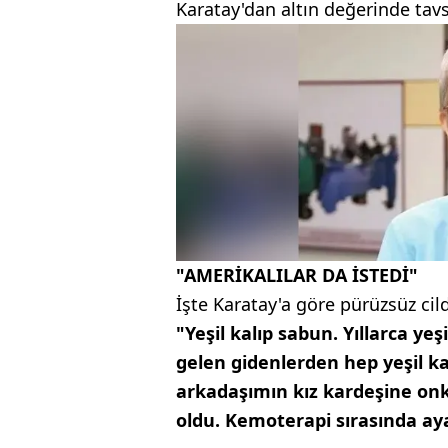
Karatay'dan altın değerinde tavsi
"AMERİKALILAR DA İSTEDİ"
İşte Karatay'a göre pürüzsüz cildi
"Yeşil kalıp sabun. Yıllarca ye
gelen gidenlerden hep yeşil kal
arkadaşımın kız kardeşine onk
oldu. Kemoterapi sırasında ayak