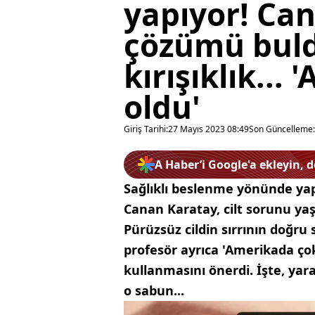
yapıyor! Ca
çözümü buldu!
kırışıklık...
oldu'
Giriş Tarihi:
27 Mayıs 2023 08:49
Son Güncelleme:
A Haber’i Google'a ekleyin, 
Sağlıklı beslenme yönünde yap
Canan Karatay, cilt sorunu yaş
Pürüzsüz cildin sırrının doğr
profesör ayrıca 'Amerikada ço
kullanmasını önerdi. İşte, yara 
o sabun...