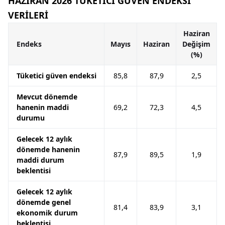
HAZİRAN 2026 TÜKETİCİ GÜVEN ENDEKSİ
VERİLERİ
Haziran
Endeks
Mayıs
Haziran
Değişim
(%)
Tüketici güven endeksi
85,8
87,9
2,5
Mevcut dönemde
hanenin maddi
69,2
72,3
4,5
durumu
Gelecek 12 aylık
dönemde hanenin
87,9
89,5
1,9
maddi durum
beklentisi
Gelecek 12 aylık
dönemde genel
81,4
83,9
3,1
ekonomik durum
beklentisi