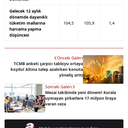
Gelecek 12 aylık
dönemde dayanıklı
tüketim mallarına
104,5
105,9
1,4
harcama yapma
düşüncesi
Önceki Galeri
TCMB anketi çarpıcı tabloyu ortaya
koydu! Altına talep azalırken konuta
yöneliş arttı
Sonraki Galeri
Mesai takibinde yeni dönem! Kurala
uymayan şirketlere 17 milyon liraya
varan ceza