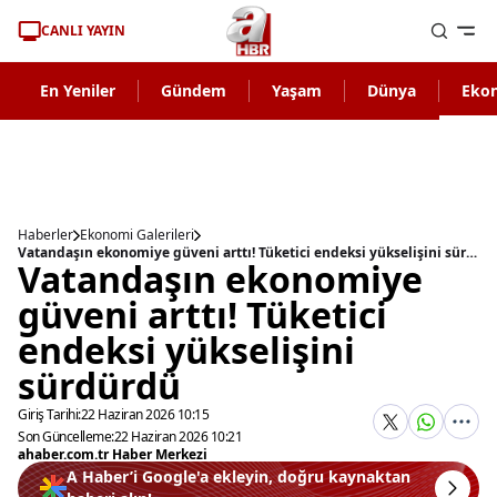
CANLI YAYIN
En Yeniler
Gündem
Yaşam
Dünya
Eko
Haberler
Ekonomi Galerileri
Vatandaşın ekonomiye güveni arttı! Tüketici endeksi yükselişini sürdürdü
Vatandaşın ekonomiye
güveni arttı! Tüketici
endeksi yükselişini
sürdürdü
Giriş Tarihi:
22 Haziran 2026 10:15
Son Güncelleme:
22 Haziran 2026 10:21
ahaber.com.tr Haber Merkezi
A Haber’i Google'a ekleyin, doğru kaynaktan