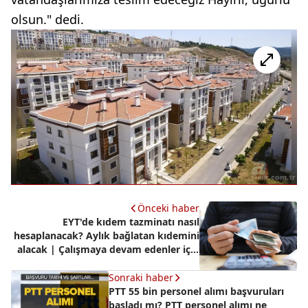
olsun." dedi.
Önceki haber
EYT'de kıdem tazminatı nasıl
hesaplanacak? Aylık bağlatan kıdemini
alacak | Çalışmaya devam edenler için
süreç nasıl işleyecek?
Sonraki haber
PTT 55 bin personel alımı başvuruları
başladı mı? PTT personel alımı ne