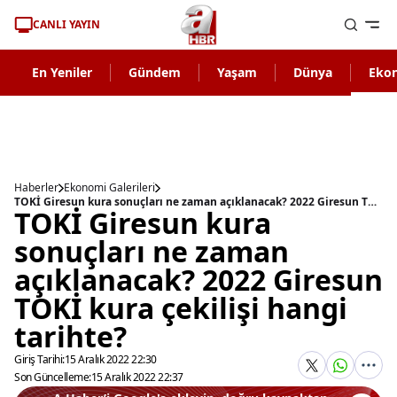
CANLI YAYIN
En Yeniler
Gündem
Yaşam
Dünya
Eko
Haberler
Ekonomi Galerileri
TOKİ Giresun kura sonuçları ne zaman açıklanacak? 2022 Giresun TOKİ kura çekilişi hangi tarihte?
TOKİ Giresun kura
sonuçları ne zaman
açıklanacak? 2022 Giresun
TOKİ kura çekilişi hangi
tarihte?
Giriş Tarihi:
15 Aralık 2022 22:30
Son Güncelleme:
15 Aralık 2022 22:37