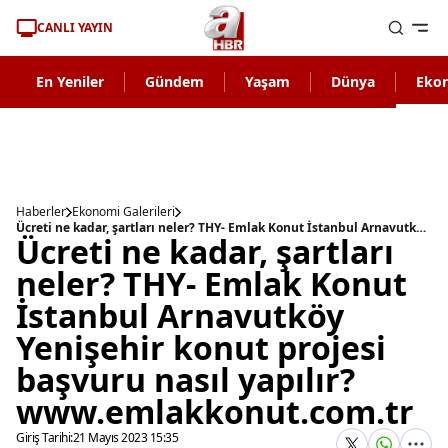
CANLI YAYIN
En Yeniler
Gündem
Yaşam
Dünya
Eko
Haberler
Ekonomi Galerileri
Ücreti ne kadar, şartları neler? THY- Emlak Konut İstanbul Arnavutköy Yenişehir konut projesi başvuru nasıl yapılır? www.emlakkonut.com.tr
Ücreti ne kadar, şartları
neler? THY- Emlak Konut
İstanbul Arnavutköy
Yenişehir konut projesi
başvuru nasıl yapılır?
www.emlakkonut.com.tr
Giriş Tarihi:
21 Mayıs 2023 15:35