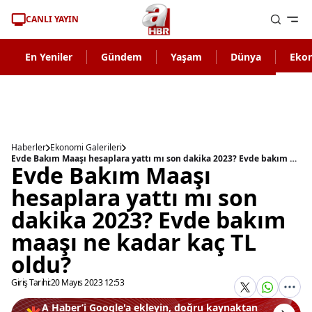
CANLI YAYIN
En Yeniler
Gündem
Yaşam
Dünya
Eko
Haberler
Ekonomi Galerileri
Evde Bakım Maaşı hesaplara yattı mı son dakika 2023? Evde bakım maaşı ne kadar kaç TL oldu?
Evde Bakım Maaşı
hesaplara yattı mı son
dakika 2023? Evde bakım
maaşı ne kadar kaç TL
oldu?
Giriş Tarihi:
20 Mayıs 2023 12:53
A Haber’i Google'a ekleyin, doğru kaynaktan