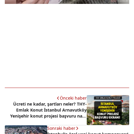
Önceki haber
Ücreti ne kadar, şartları neler? THY-
Emlak Konut İstanbul Arnavutköy
Yenişehir konut projesi başvuru nasıl
yapılır? www.emlakkonut.com.tr
Sonraki haber