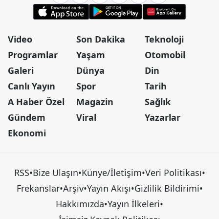
Video
Son Dakika
Teknoloji
Programlar
Yaşam
Otomobil
Galeri
Dünya
Din
Canlı Yayın
Spor
Tarih
A Haber Özel
Magazin
Sağlık
Gündem
Viral
Yazarlar
Ekonomi
RSS
•
Bize Ulaşın
•
Künye/İletişim
•
Veri Politikası
•
Frekanslar
•
Arşiv
•
Yayın Akışı
•
Gizlilik Bildirimi
•
Hakkımızda
•
Yayın İlkeleri
•