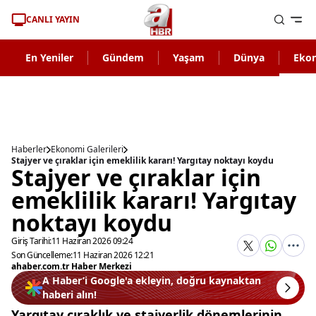
CANLI YAYIN
En Yeniler
Gündem
Yaşam
Dünya
Eko
Haberler
Ekonomi Galerileri
Stajyer ve çıraklar için emeklilik kararı! Yargıtay noktayı koydu
Stajyer ve çıraklar için
emeklilik kararı! Yargıtay
noktayı koydu
Giriş Tarihi:
11 Haziran 2026 09:24
Son Güncelleme:
11 Haziran 2026 12:21
ahaber.com.tr Haber Merkezi
A Haber’i Google'a ekleyin, doğru kaynaktan
haberi alın!
Yargıtay çıraklık ve stajyerlik dönemlerinin