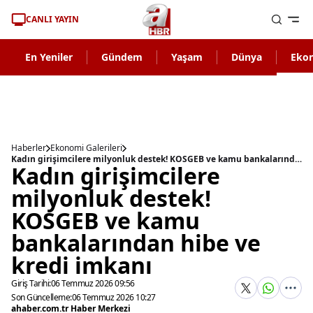
CANLI YAYIN
En Yeniler
Gündem
Yaşam
Dünya
Eko
Haberler
Ekonomi Galerileri
Kadın girişimcilere milyonluk destek! KOSGEB ve kamu bankalarından hibe ve kredi imkanı
Kadın girişimcilere
milyonluk destek!
KOSGEB ve kamu
bankalarından hibe ve
kredi imkanı
Giriş Tarihi:
06 Temmuz 2026 09:56
Son Güncelleme:
06 Temmuz 2026 10:27
ahaber.com.tr Haber Merkezi