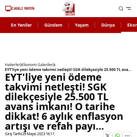
CANLI YAYIN
En Yeniler
Gündem
Yaşam
Dünya
Eko
Haberler
Ekonomi Galerileri
EYT'liye yeni ödeme takvimi netleşti! SGK dilekçesiyle 25.500 TL avans imkanı! O tarihe dikkat! 6 aylık enflasyon artışı ve refah payı...
EYT'liye yeni ödeme
takvimi netleşti! SGK
dilekçesiyle 25.500 TL
avans imkanı! O tarihe
dikkat! 6 aylık enflasyon
artışı ve refah payı...
Giriş Tarihi:
29 Mayıs 2023 16:11