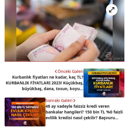
Önceki Galeri
Kurbanlık fiyatları ne kadar, kaç TL?
KURBANLIK FİYATLARI 2023! Küçükbaş,
büyükbaş, dana, tosun, koyun,
kuzu...DİYANET vekaletle kurban kesim
bedeli!
Sonraki Galeri
48 ay vadeyle faizsiz kredi veren
bankalar hangileri? 150 bin TL %0 faizli
evlilik kredisi nasıl çekilir? Başvuru
şartları neler?