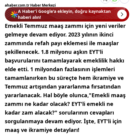
ahaber.com.tr Haber Merkezi
A Haber’i Google'a ekleyin, doğru kaynaktan
haberi alın!
Emekli Temmuz maaş zammı için yeni veriler
gelmeye devam ediyor. 2023 yılının ikinci
zammında refah payı eklemesi ile maaşlar
şekillenecek. 1.8 milyonu aşkın EYT'li
başvurularını tamamlayarak emeklilik hakkı
elde etti. 1 milyondan fazlasının işlemleri
tamamlanırken bu süreçte hem ikramiye ve
Temmuz artışından yararlanma fırsatından
yararlanacak. Hal böyle olunca,"Emekli maaş
zammı ne kadar olacak? EYT'li emekli ne
kadar zam alacak?" sorularının cevapları
sorgulanmaya devam ediyor. İşte, EYT'li için
maaş ve ikramiye detayları!