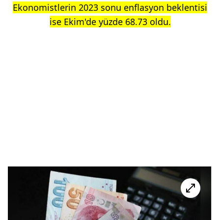
Ekonomistlerin 2023 sonu enflasyon beklentisi
ise Ekim'de yüzde 68.73 oldu.