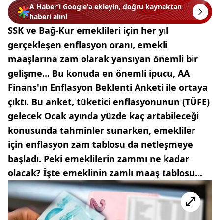
A Haber’i Google'a ekleyin, doğru kaynaktan
haberi alın!
SSK ve Bağ-Kur emeklileri için her yıl
gerçekleşen enflasyon oranı, emekli
maaşlarına zam olarak yansıyan önemli bir
gelişme... Bu konuda en önemli ipucu, AA
Finans'ın Enflasyon Beklenti Anketi ile ortaya
çıktı. Bu anket, tüketici enflasyonunun (TÜFE)
gelecek Ocak ayında yüzde kaç artabileceği
konusunda tahminler sunarken, emekliler
için enflasyon zam tablosu da netleşmeye
başladı. Peki emeklilerin zammı ne kadar
olacak? İşte emeklinin zamlı maaş tablosu...