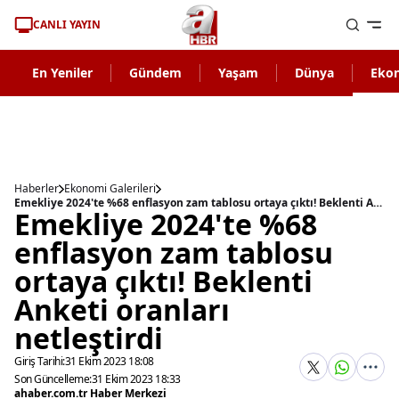
CANLI YAYIN
En Yeniler
Gündem
Yaşam
Dünya
Eko
Haberler
Ekonomi Galerileri
Emekliye 2024'te %68 enflasyon zam tablosu ortaya çıktı! Beklenti Anketi oranları netleştirdi
Emekliye 2024'te %68
enflasyon zam tablosu
ortaya çıktı! Beklenti
Anketi oranları
netleştirdi
Giriş Tarihi:
31 Ekim 2023 18:08
Son Güncelleme:
31 Ekim 2023 18:33
ahaber.com.tr Haber Merkezi