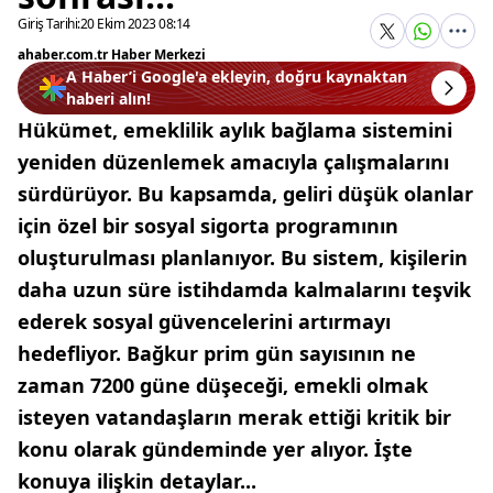
Giriş Tarihi:
20 Ekim 2023 08:14
ahaber.com.tr Haber Merkezi
A Haber’i Google'a ekleyin, doğru kaynaktan
haberi alın!
Hükümet, emeklilik aylık bağlama sistemini
yeniden düzenlemek amacıyla çalışmalarını
sürdürüyor. Bu kapsamda, geliri düşük olanlar
için özel bir sosyal sigorta programının
oluşturulması planlanıyor. Bu sistem, kişilerin
daha uzun süre istihdamda kalmalarını teşvik
ederek sosyal güvencelerini artırmayı
hedefliyor. Bağkur prim gün sayısının ne
zaman 7200 güne düşeceği, emekli olmak
isteyen vatandaşların merak ettiği kritik bir
konu olarak gündeminde yer alıyor. İşte
konuya ilişkin detaylar...