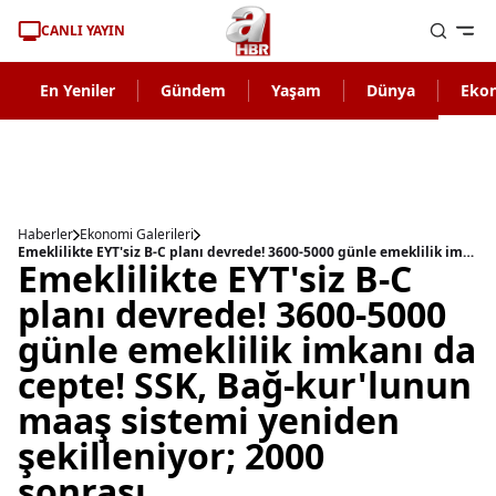
CANLI YAYIN
En Yeniler
Gündem
Yaşam
Dünya
Eko
Haberler
Ekonomi Galerileri
Emeklilikte EYT'siz B-C planı devrede! 3600-5000 günle emeklilik imkanı da cepte! SSK, Bağ-kur'lunun maaş sistemi yeniden şekilleniyor; 2000 sonrası...
Emeklilikte EYT'siz B-C
planı devrede! 3600-5000
günle emeklilik imkanı da
cepte! SSK, Bağ-kur'lunun
maaş sistemi yeniden
şekilleniyor; 2000
sonrası...