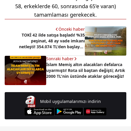
58, erkeklerde 60, sonrasında 65'e varan)
tamamlaması gerekecek.
Önceki haber
TOKİ 42 ilde satışa başladı! %35
peşinat, 48 ay vade imkanı
netleşti! 354.074 TL'den başlayan
fiyatlarla; Adana, İstanbul, İzmir,
Çorum, Aydın, Mersin...
Sonraki haber
İslam Memiş altın alacakları defalarca
uyarmıştı! Rota sil baştan değişti; Artık
2000 TL'nin üstünde ataklar göreceğiz!
Mobil uygulamalarımızı indirin