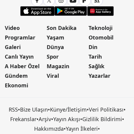
Video
Son Dakika
Teknoloji
Programlar
Yaşam
Otomobil
Galeri
Dünya
Din
Canlı Yayın
Spor
Tarih
A Haber Özel
Magazin
Sağlık
Gündem
Viral
Yazarlar
Ekonomi
RSS
•
Bize Ulaşın
•
Künye/İletişim
•
Veri Politikası
•
Frekanslar
•
Arşiv
•
Yayın Akışı
•
Gizlilik Bildirimi
•
Hakkımızda
•
Yayın İlkeleri
•