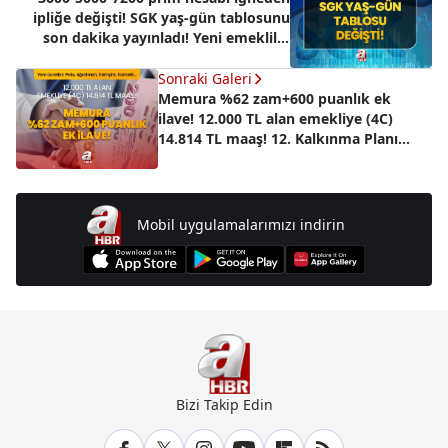
ipliğe değişti! SGK yaş-gün tablosunu
son dakika yayınladı! Yeni emeklilik
şartları...
Sonraki Galeri
Memura %62 zam+600 puanlık ek
ilave! 12.000 TL alan emekliye (4C)
14.814 TL maaş! 12. Kalkınma Planı
devrede! Yeni ücretler: Polis, öğretmen,
hizmetli…
Mobil uygulamalarımızı indirin
Bizi Takip Edin