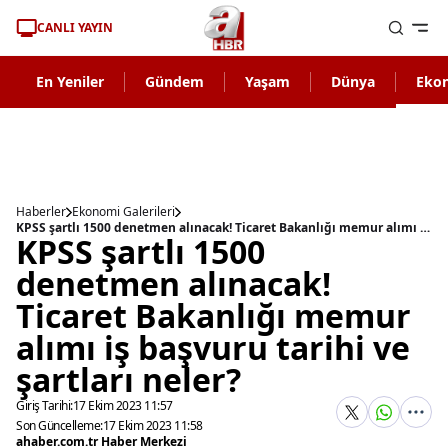
CANLI YAYIN
En Yeniler
Gündem
Yaşam
Dünya
Eko
Haberler
Ekonomi Galerileri
KPSS şartlı 1500 denetmen alınacak! Ticaret Bakanlığı memur alımı iş başvuru tarihi ve şartları neler?
KPSS şartlı 1500
denetmen alınacak!
Ticaret Bakanlığı memur
alımı iş başvuru tarihi ve
şartları neler?
Giriş Tarihi:
17 Ekim 2023 11:57
Son Güncelleme:
17 Ekim 2023 11:58
ahaber.com.tr Haber Merkezi