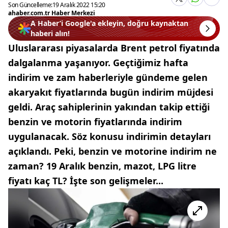
Son Güncelleme:
19 Aralık 2022 15:20
ahaber.com.tr Haber Merkezi
A Haber’i Google'a ekleyin, doğru kaynaktan
haberi alın!
Uluslararası piyasalarda Brent petrol fiyatında
dalgalanma yaşanıyor. Geçtiğimiz hafta
indirim ve zam haberleriyle gündeme gelen
akaryakıt fiyatlarında bugün indirim müjdesi
geldi. Araç sahiplerinin yakından takip ettiği
benzin ve motorin fiyatlarında indirim
uygulanacak. Söz konusu indirimin detayları
açıklandı. Peki, benzin ve motorine indirim ne
zaman? 19 Aralık benzin, mazot, LPG litre
fiyatı kaç TL? İşte son gelişmeler...