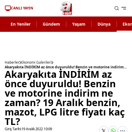
CANLI YAYIN
En Yeniler
Gündem
Yaşam
Dünya
Eko
Haberler
Ekonomi Galerileri
Akaryakıta İNDİRİM az önce duyuruldu! Benzin ve motorine indirim ne zaman? 19 Aralık benzin, mazot, LPG litre fiyatı kaç TL?
Akaryakıta İNDİRİM az
önce duyuruldu! Benzin
ve motorine indirim ne
zaman? 19 Aralık benzin,
mazot, LPG litre fiyatı kaç
TL?
Giriş Tarihi:
19 Aralık 2022 10:09