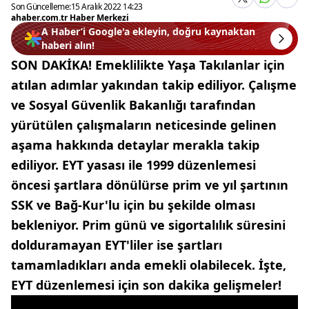
Son Güncelleme:
15 Aralık 2022 14:23
ahaber.com.tr Haber Merkezi
A Haber’i Google'a ekleyin, doğru kaynaktan
haberi alın!
SON DAKİKA! Emeklilikte Yaşa Takılanlar için
atılan adımlar yakından takip ediliyor. Çalışme
ve Sosyal Güvenlik Bakanlığı tarafından
yürütülen çalışmaların neticesinde gelinen
aşama hakkında detaylar merakla takip
ediliyor. EYT yasası ile 1999 düzenlemesi
öncesi şartlara dönülürse prim ve yıl şartının
SSK ve Bağ-Kur'lu için bu şekilde olması
bekleniyor. Prim günü ve sigortalılık süresini
dolduramayan EYT'liler ise şartları
tamamladıkları anda emekli olabilecek. İşte,
EYT düzenlemesi için son dakika gelişmeler!