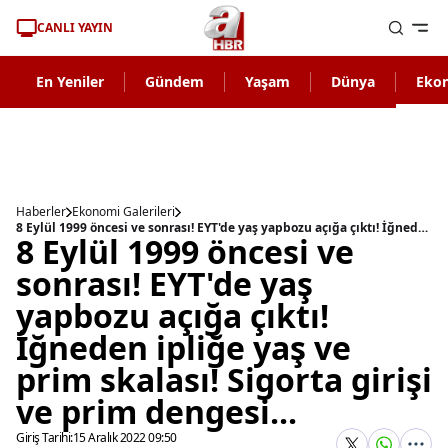
CANLI YAYIN
En Yeniler
Gündem
Yaşam
Dünya
Eko
Haberler
Ekonomi Galerileri
8 Eylül 1999 öncesi ve sonrası! EYT'de yaş yapbozu açığa çıktı! İğneden ipliğe yaş ve prim skalası! Sigorta girişi ve prim dengesi...
8 Eylül 1999 öncesi ve
sonrası! EYT'de yaş
yapbozu açığa çıktı!
İğneden ipliğe yaş ve
prim skalası! Sigorta girişi
ve prim dengesi...
Giriş Tarihi:
15 Aralık 2022 09:50