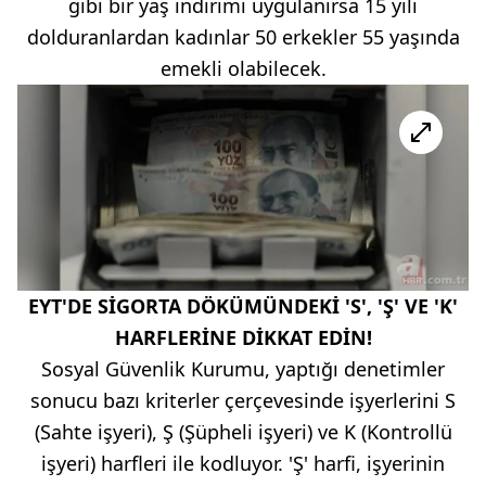
gibi bir yaş indirimi uygulanırsa 15 yılı
dolduranlardan kadınlar 50 erkekler 55 yaşında
emekli olabilecek.
EYT'DE SİGORTA DÖKÜMÜNDEKİ 'S', 'Ş' VE 'K'
HARFLERİNE DİKKAT EDİN!
Sosyal Güvenlik Kurumu, yaptığı denetimler
sonucu bazı kriterler çerçevesinde işyerlerini S
(Sahte işyeri), Ş (Şüpheli işyeri) ve K (Kontrollü
işyeri) harfleri ile kodluyor. 'Ş' harfi, işyerinin