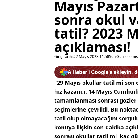
Mayıs Pazar
sonra okul v
tatil? 2023 
açıklaması!
Giriş Tarihi:
22 Mayıs 2023 11:50
Son Güncelleme:
A Haber’i Google'a ekleyin, 
"29 Mayıs okullar tatil mi so
hız kazandı. 14 Mayıs Cumhurb
tamamlanması sonrası gözler 
seçimlerine çevrildi. Bu nokta
tatil olup olmayacağını sorgu
konuya ilişkin son dakika açık
sonrası okullar tatil mi, kaç gün