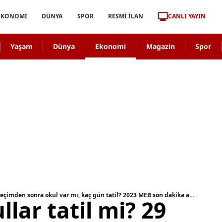
CANLI YAYIN
EKONOMİ
DÜNYA
SPOR
RESMİ İLAN
Yaşam
Dünya
Ekonomi
Magazin
Spor
29 Mayıs okullar tatil mi? 29 Mayıs Pazartesi seçimden sonra okul var mı, kaç gün tatil? 2023 MEB son dakika açıklaması!
llar tatil mi? 29