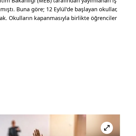
Eğitim Bakanlığı (MEB) tarafından yayımlanan iş
ıştı. Buna göre; 12 Eylül'de başlayan okullar,
ak. Okulların kapanmasıyla birlikte öğrenciler