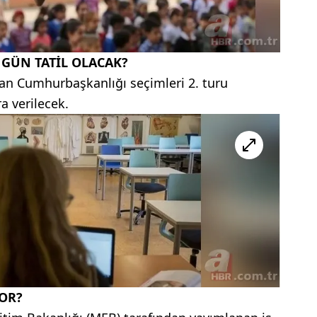
 GÜN TATİL OLACAK?
lan Cumhurbaşkanlığı seçimleri 2. turu
a verilecek.
OR?