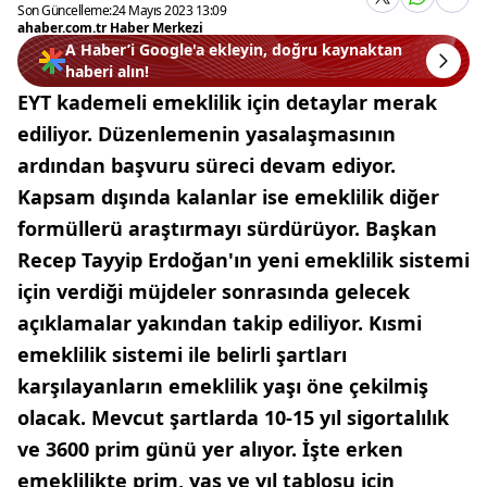
Son Güncelleme:
24 Mayıs 2023 13:09
ahaber.com.tr Haber Merkezi
A Haber’i Google'a ekleyin, doğru kaynaktan
haberi alın!
EYT kademeli emeklilik için detaylar merak
ediliyor. Düzenlemenin yasalaşmasının
ardından başvuru süreci devam ediyor.
Kapsam dışında kalanlar ise emeklilik diğer
formüllerü araştırmayı sürdürüyor. Başkan
Recep Tayyip Erdoğan'ın yeni emeklilik sistemi
için verdiği müjdeler sonrasında gelecek
açıklamalar yakından takip ediliyor. Kısmi
emeklilik sistemi ile belirli şartları
karşılayanların emeklilik yaşı öne çekilmiş
olacak. Mevcut şartlarda 10-15 yıl sigortalılık
ve 3600 prim günü yer alıyor. İşte erken
emeklilikte prim, yaş ve yıl tablosu için