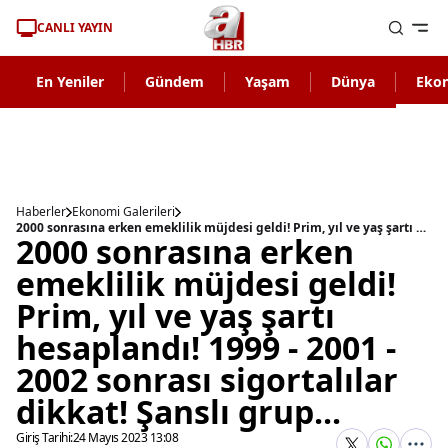
CANLI YAYIN
En Yeniler
Gündem
Yaşam
Dünya
Eko
Haberler
Ekonomi Galerileri
2000 sonrasına erken emeklilik müjdesi geldi! Prim, yıl ve yaş şartı hesaplandı! 1999 - 2001 - 2002 sonrası sigortalılar dikkat! Şanslı grup...
2000 sonrasına erken
emeklilik müjdesi geldi!
Prim, yıl ve yaş şartı
hesaplandı! 1999 - 2001 -
2002 sonrası sigortalılar
dikkat! Şanslı grup...
Giriş Tarihi:
24 Mayıs 2023 13:08