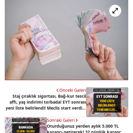
Önceki Galeri
Staj çıraklık sigortası, Bağ-kur tescil
affı, yaş indirimi torbada! EYT sonrası
yeni liste belirlendi! Meclis start verdiği
an...
Sonraki Galeri
Oturduğunuz yerden aylık 5.000 TL
kazancı getirecek! 32 günlük kazanç