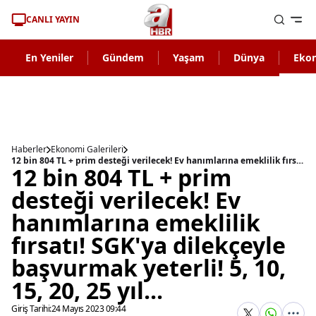
CANLI YAYIN
En Yeniler
Gündem
Yaşam
Dünya
Eko
Haberler
Ekonomi Galerileri
12 bin 804 TL + prim desteği verilecek! Ev hanımlarına emeklilik fırsatı! SGK'ya dilekçeyle başvurmak yeterli! 5, 10, 15, 20, 25 yıl...
12 bin 804 TL + prim
desteği verilecek! Ev
hanımlarına emeklilik
fırsatı! SGK'ya dilekçeyle
başvurmak yeterli! 5, 10,
15, 20, 25 yıl...
Giriş Tarihi:
24 Mayıs 2023 09:44