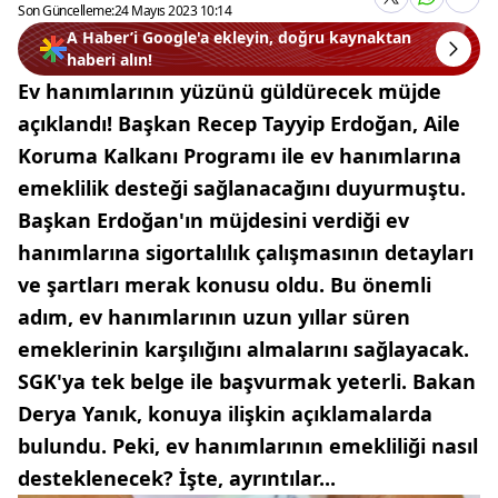
Son Güncelleme:
24 Mayıs 2023 10:14
A Haber’i Google'a ekleyin, doğru kaynaktan
haberi alın!
Ev hanımlarının yüzünü güldürecek müjde
açıklandı! Başkan Recep Tayyip Erdoğan, Aile
Koruma Kalkanı Programı ile ev hanımlarına
emeklilik desteği sağlanacağını duyurmuştu.
Başkan Erdoğan'ın müjdesini verdiği ev
hanımlarına sigortalılık çalışmasının detayları
ve şartları merak konusu oldu. Bu önemli
adım, ev hanımlarının uzun yıllar süren
emeklerinin karşılığını almalarını sağlayacak.
SGK'ya tek belge ile başvurmak yeterli. Bakan
Derya Yanık, konuya ilişkin açıklamalarda
bulundu. Peki, ev hanımlarının emekliliği nasıl
desteklenecek? İşte, ayrıntılar...