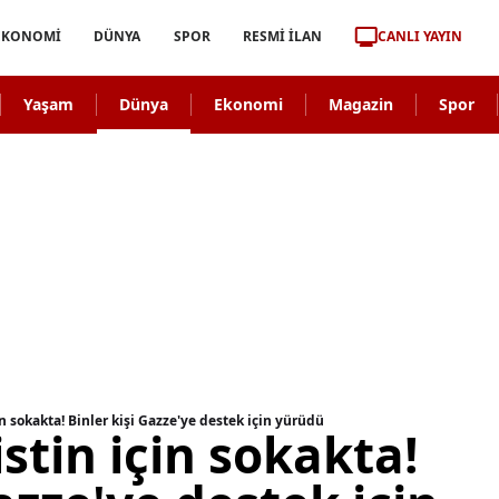
CANLI YAYIN
EKONOMİ
DÜNYA
SPOR
RESMİ İLAN
Yaşam
Dünya
Ekonomi
Magazin
Spor
in sokakta! Binler kişi Gazze'ye destek için yürüdü
stin için sokakta!