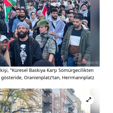
 kişi, "Küresel Baskıya Karşı Sömürgecilikten
 gösteride, Oranienplatz'tan, Herrmannplatz