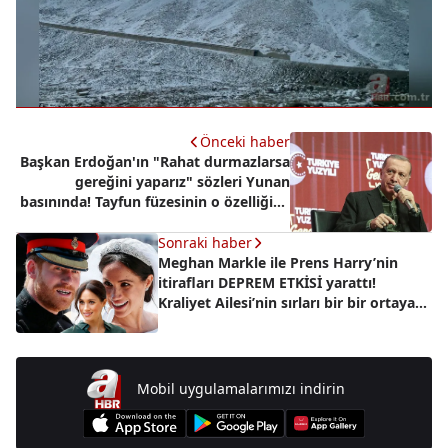
Önceki haber
Başkan Erdoğan'ın "Rahat durmazlarsa
gereğini yaparız" sözleri Yunan
basınında! Tayfun füzesinin o özelliğine
dikkat çekildi
Sonraki haber
Meghan Markle ile Prens Harry’nin
itirafları DEPREM ETKİSİ yarattı!
Kraliyet Ailesi’nin sırları bir bir ortaya
çıktı!
Mobil uygulamalarımızı indirin