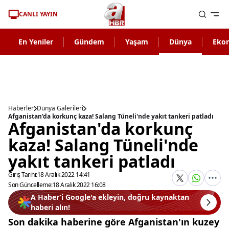
CANLI YAYIN
En Yeniler
Gündem
Yaşam
Dünya
Eko
Haberler
Dünya Galerileri
Afganistan'da korkunç kaza! Salang Tüneli'nde yakıt tankeri patladı
Afganistan'da korkunç
kaza! Salang Tüneli'nde
yakıt tankeri patladı
Giriş Tarihi:
18 Aralık 2022 14:41
Son Güncelleme:
18 Aralık 2022 16:08
A Haber’i Google'a ekleyin, doğru kaynaktan
haberi alın!
Son dakika haberine göre Afganistan'ın kuzey