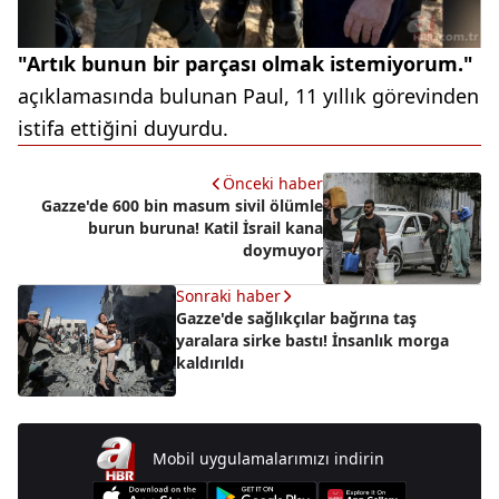
"Artık bunun bir parçası olmak istemiyorum."
açıklamasında bulunan Paul, 11 yıllık görevinden
istifa ettiğini duyurdu.
Önceki haber
Gazze'de 600 bin masum sivil ölümle
burun buruna! Katil İsrail kana
doymuyor
Sonraki haber
Gazze'de sağlıkçılar bağrına taş
yaralara sirke bastı! İnsanlık morga
kaldırıldı
Mobil uygulamalarımızı indirin