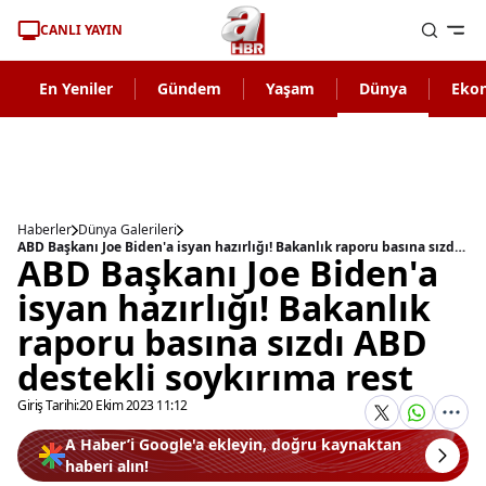
CANLI YAYIN
En Yeniler
Gündem
Yaşam
Dünya
Eko
Haberler
Dünya Galerileri
ABD Başkanı Joe Biden'a isyan hazırlığı! Bakanlık raporu basına sızdı ABD destekli soykırıma rest
ABD Başkanı Joe Biden'a
isyan hazırlığı! Bakanlık
raporu basına sızdı ABD
destekli soykırıma rest
Giriş Tarihi:
20 Ekim 2023 11:12
A Haber’i Google'a ekleyin, doğru kaynaktan
haberi alın!