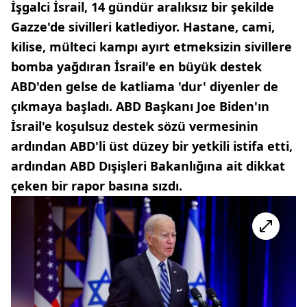
İşgalci İsrail, 14 gündür aralıksız bir şekilde
Gazze'de sivilleri katlediyor. Hastane, cami,
kilise, mülteci kampı ayırt etmeksizin sivillere
bomba yağdıran İsrail'e en büyük destek
ABD'den gelse de katliama 'dur' diyenler de
çıkmaya başladı. ABD Başkanı Joe Biden'ın
İsrail'e koşulsuz destek sözü vermesinin
ardından ABD'li üst düzey bir yetkili istifa etti,
ardından ABD Dışişleri Bakanlığına ait dikkat
çeken bir rapor basına sızdı.